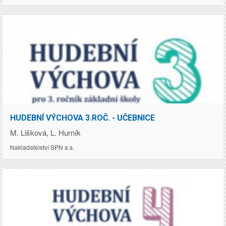
Cena:
HUDEBNÍ VÝCHOVA 3.ROČ. - UČEBNICE
155.00
Kč
M. Lišková, L. Hurník
Nakladatelství SPN a.s.