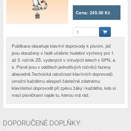
Cena:
245.00 Kč
Publikace obsahuje klavírní doprovody k písním, jež
jsou obsaženy v řadě učebnic hudební výchovy pro 1.
až 5. ročník ZŠ, vydaných v minulých letech v SPN, a.
s. Písně jsou v oddílech jednotlivých ročníků řazeny
abecedně.Technická náročnost klavírních doprovodů
umožní každému alespoň částečně zdatnému
klavíristovi doprovodit při zpěvu žáky i každého, kdo si
mezi písničkami najde tu, kterou má rád.
DOPORUČENÉ DOPLŇKY: