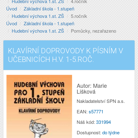
Hudební výchova 1.st. ZŠ
4.ročník
Úvod
Základní škola - 1.stupeň
Hudební výchova 1.st. ZŠ
5.ročník
Úvod
Základní škola - 1.stupeň
Hudební výchova 1.st. ZŠ
Pomůcky, nezařazeno
KLAVÍRNÍ DOPROVODY K PÍSNÍM V
UČEBNICÍCH H.V. 1-5.ROČ.
Autor: Marie
Lišková
Nakladatelství SPN a.s.
EAN:
s57771
Náš kód:
331994
Dostupnost:
do týdne