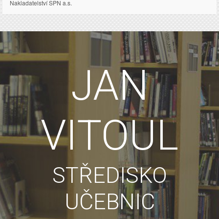
Nakladatelství SPN a.s.
JAN
VITOUL
STŘEDISKO
UČEBNIC