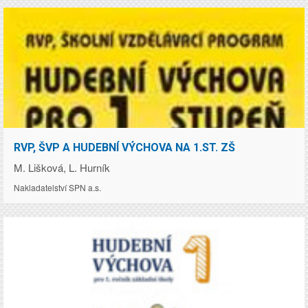
Cena:
RVP, ŠVP A HUDEBNÍ VÝCHOVA NA 1.ST. ZŠ
148.00
Kč
M. Lišková, L. Hurník
Nakladatelství SPN a.s.