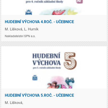
Cena:
HUDEBNÍ VÝCHOVA 4.ROČ. - UČEBNICE
149.00
Kč
M. Lišková, L. Hurník
Nakladatelství SPN a.s.
Cena:
HUDEBNÍ VÝCHOVA 5.ROČ. - UČEBNICE
165.00
Kč
M. Lišková,