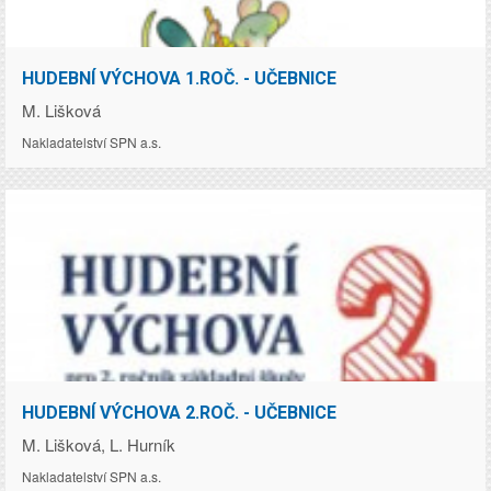
Cena:
HUDEBNÍ VÝCHOVA 1.ROČ. - UČEBNICE
145.00
Kč
M. Lišková
Nakladatelství SPN a.s.
Cena:
HUDEBNÍ VÝCHOVA 2.ROČ. - UČEBNICE
149.00
Kč
M. Lišková, L. Hurník
Nakladatelství SPN a.s.